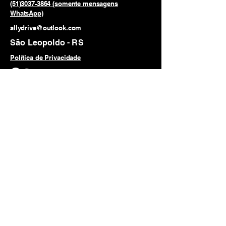
(51)3037-3864 (somente mensagens
WhatsApp)
allydrive@outlook.com
São Leopoldo - RS
Política de Privacidade
© 2025 by AllyDrive Soluções em
Mobilidade. Powered and secured by
Wix